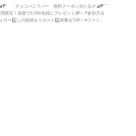
◢◤ チョコバニラバー 無料クーポン当たる🎉◢◤￣
間限定！抽選で5,000名様にプレゼント🎁✨📍参加方法
 をフォロー2️⃣この投稿をリポスト3️⃣画像をTAP！#ファミ...