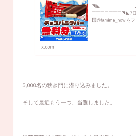
◥◣＿＿＿＿＿＿＿＿
￣￣￣￣￣￣￣◥◣7日
1️⃣@famima_now
x.com
5,000名の狭き門に潜り込みました。
そして最近もう一つ、当選しました。