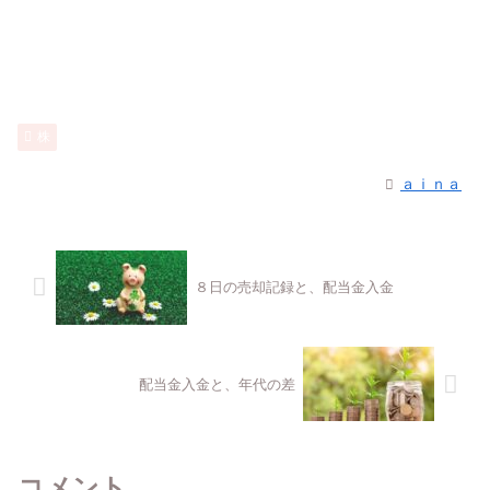
株
ａｉｎａ
８日の売却記録と、配当金入金
配当金入金と、年代の差
コメント