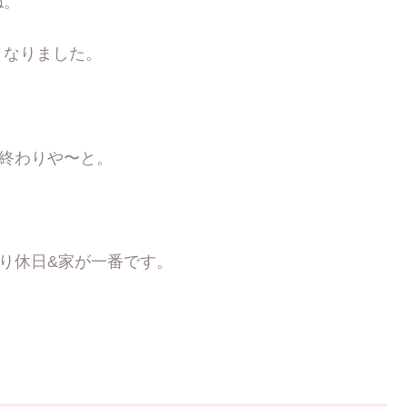
ね。
となりました。
)終わりや〜と。
ぱり休日&家が一番です。