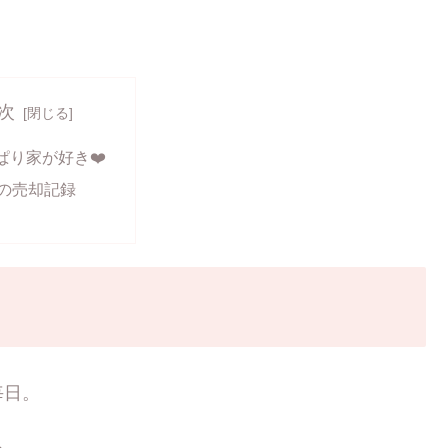
次
ぱり家が好き❤️
日の売却記録
毎日。