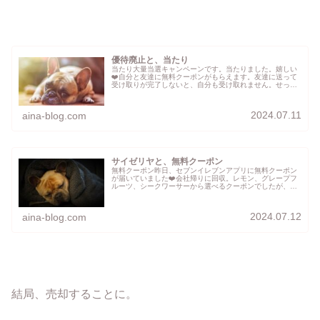
優待廃止と、当たり
当たり大量当選キャンペーンです。当たりました。嬉しい
❤️自分と友達に無料クーポンがもらえます。友達に送って
受け取りが完了しないと、自分も受け取れません。せっか
くの当選なので、次男に忘れずに引き換えてもらわなけれ
ば。優待廃止昨日の15時に決算...
2024.07.11
aina-blog.com
サイゼリヤと、無料クーポン
無料クーポン昨日、セブンイレブンアプリに無料クーポン
が届いていました❤️会社帰りに回収。レモン、グレープフ
ルーツ、シークワーサーから選べるクーポンでしたが、お
店にあったのはレモンのみ。レモンが一番売れるのかな？
いつのまにか、アプリで置いてあ...
2024.07.12
aina-blog.com
結局、売却することに。