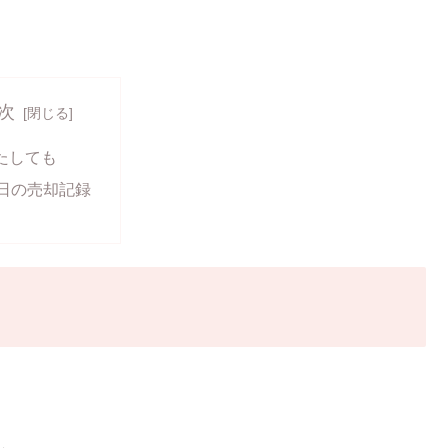
次
たしても
9日の売却記録