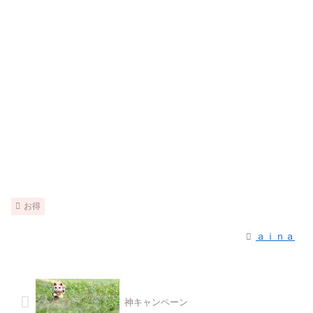
お得
ａｉｎａ
神キャンペーン