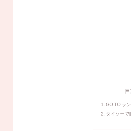
目
GO TO ラ
ダイソーで