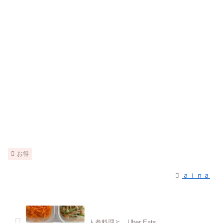
お得
ａｉｎａ
人参料理と、Uber Eats