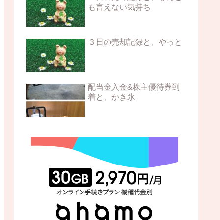
も言えない気持ち
３日の売却記録と、やっと
配当金入金&株主優待券到
着と、かき氷