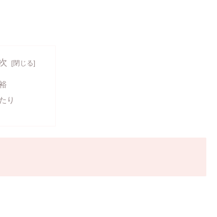
次
裕
たり