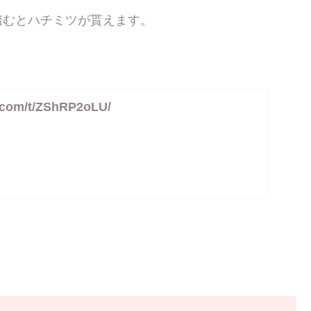
踏むとハチミツが貰えます。
ok.com/t/ZShRP2oLU/