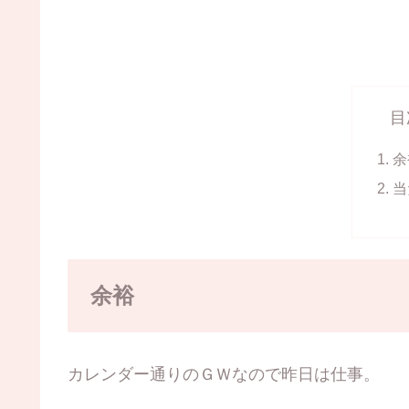
目
余
当
余裕
カレンダー通りのＧＷなので昨日は仕事。