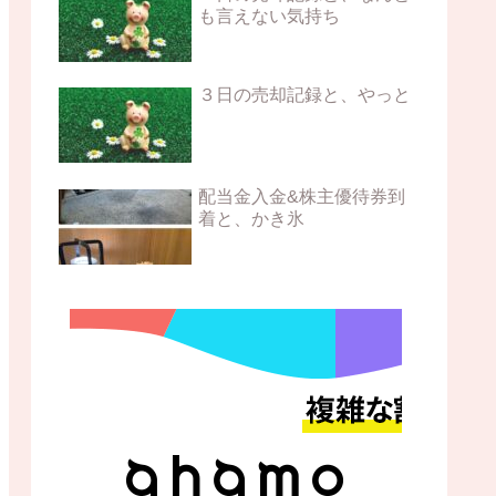
も言えない気持ち
３日の売却記録と、やっと
配当金入金&株主優待券到
着と、かき氷