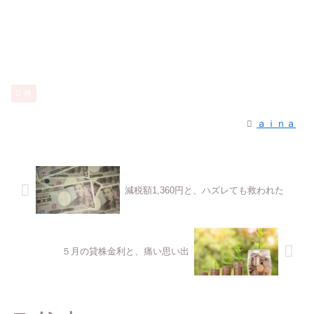
株
ａｉｎａ
減税額1,360円と、ハズレても救われた
５月の貸株金利と、痛い思い出