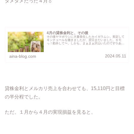
ダメダメだった４月💧
4月の貸株金利と、その後
その後ヤマボウシに大量発生したカイガラムシ。剪定して
キンチョールを撒きましたが、翌日まだいました。キモ
っ！勘弁して〜。しかも、まぁまぁ沢山いたのです💦あん
なに剪定したのに…。昼休みと夕方に、更に剪定しまし
た。それだけでは不安なので、オルトラ...
2024.05.11
aina-blog.com
貸株金利とメルカリ売上を合わせても、15,110円と目標
の半分程でした。
ただ、１月から４月の実現損益を見ると、