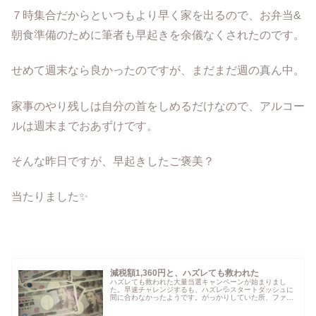
７時集合だからといつもより早く家を出るので、お弁当&
朝食準備のために筆者も早起きを余儀なくされたのです。
せめて週末なら良かったのですが、まだまだ週の真ん中。
家事のやり残しは自分の首をしめるだけなので、アルコー
ルは週末までおあずけです。
そんな昨日ですが、早起きしたご褒美？
当たりました✨
減税額1,360円と、ハズレても救われた
ハズレても救われた大量当選キャンペーンが始まりまし
た。早速チャレンジするも、ハズレ💦スタートダッシュに
間に合わなかったようです。がっかりしていた所、ファミ
マアプリからの通知が。無料クーポン頂きました❤️しかも
500mlです！捨てる神あれば…...