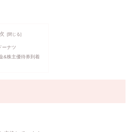
次
ドーナツ
金&株主優待券到着