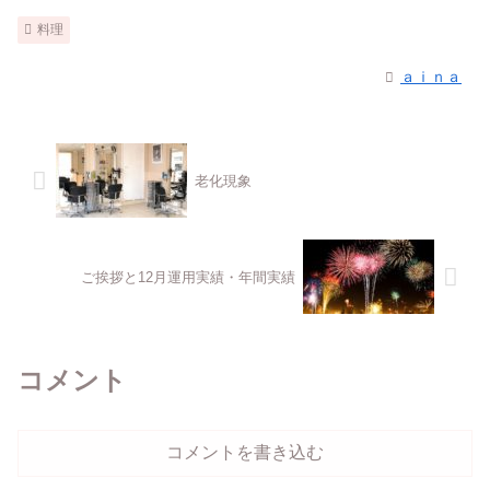
料理
ａｉｎａ
老化現象
ご挨拶と12月運用実績・年間実績
コメント
コメントを書き込む