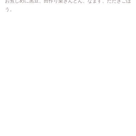
お煮しめに黒豆、田作り栗きんとん、なます、たたきごぼ
う。