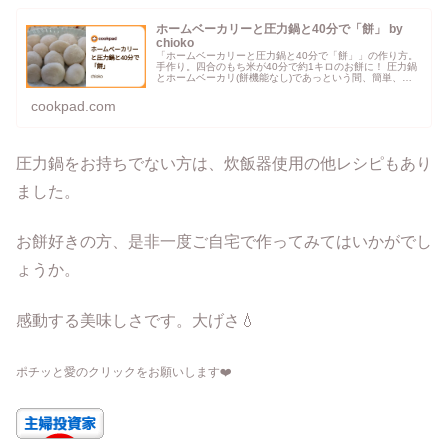
ホームベーカリーと圧力鍋と40分で「餅」 by
chioko
「ホームベーカリーと圧力鍋と40分で「餅」」の作り方。
手作り。四合のもち米が40分で約1キロのお餅に！ 圧力鍋
とホームベーカリ(餅機能なし)であっという間、簡単、つ
きたて餅！ 材料: もち米、水
cookpad.com
圧力鍋をお持ちでない方は、炊飯器使用の他レシピもあり
ました。
お餅好きの方、是非一度ご自宅で作ってみてはいかがでし
ょうか。
感動する美味しさです。大げさ💧
ポチッと愛のクリックをお願いします
❤️