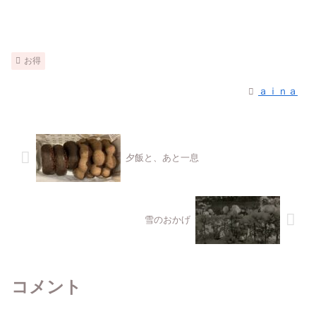
お得
ａｉｎａ
夕飯と、あと一息
雪のおかげ
コメント