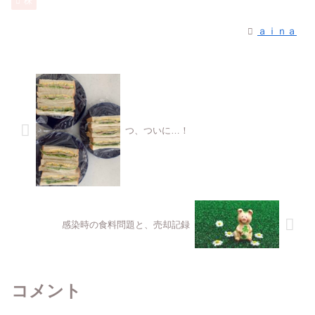
株
ａｉｎａ
つ、ついに…！
感染時の食料問題と、売却記録
コメント