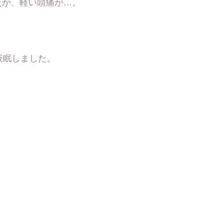
たが、軽い頭痛が…。
。
仮眠しました。