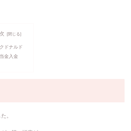
次
クドナルド
当金入金
した。