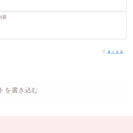
到着
ａｉｎａ
トを書き込む