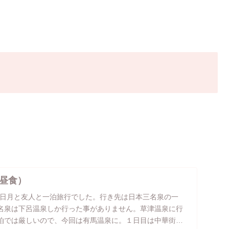
昼食）
）日月と友人と一泊旅行でした。行き先は日本三名泉の一
名泉は下呂温泉しか行った事がありません。草津温泉に行
泊では厳しいので、今回は有馬温泉に。１日目は中華街へ