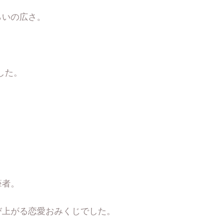
らいの広さ。
した。
筆者。
び上がる恋愛おみくじでした。