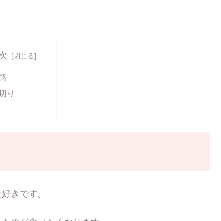
次
惑
切り
大好きです。