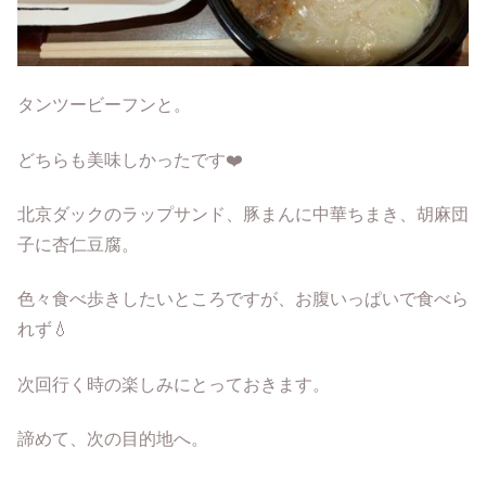
タンツービーフンと。
どちらも美味しかったです❤️
北京ダックのラップサンド、豚まんに中華ちまき、胡麻団
子に杏仁豆腐。
色々食べ歩きしたいところですが、お腹いっぱいで食べら
れず💧
次回行く時の楽しみにとっておきます。
諦めて、次の目的地へ。