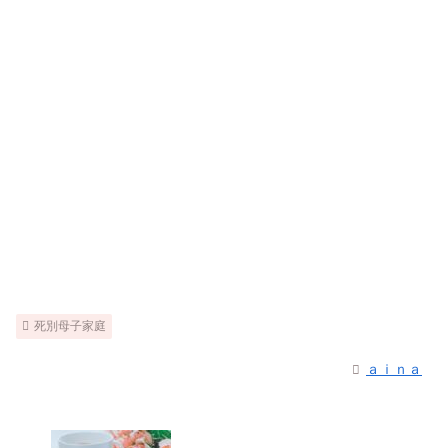
死別母子家庭
ａｉｎａ